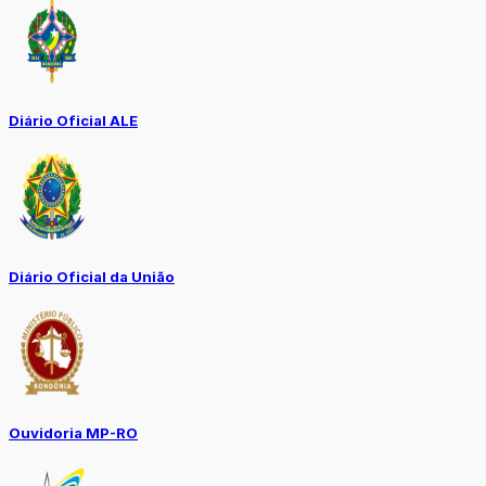
Diário Oficial ALE
Diário Oficial da União
Ouvidoria MP-RO