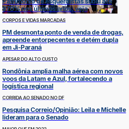
Patrimônio de esquerdistas subiu até
870% nos últimos anos; veja
CORPOS E VIDAS MARCADAS
PM desmonta ponto de venda de drogas,
apreende entorpecentes e detém dupla
em Ji-Paraná
APESAR DO ALTO CUSTO
Rondônia amplia malha aérea com novos
voos da Latam e Azul, fortalecendo a
logística regional
CORRIDA AO SENADO NO DF
Pesquisa Correio/Opinião: Leila e Michelle
lideram para o Senado
MAIOR QUE EM 2022