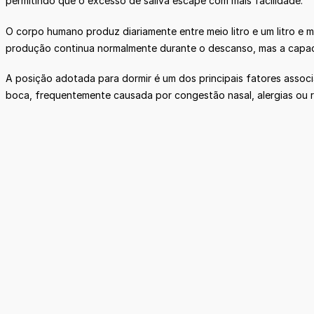
permitindo que o excesso de saliva escape com mais facilidade.
O corpo humano produz diariamente entre meio litro e um litro e 
produção continua normalmente durante o descanso, mas a capacid
A posição adotada para dormir é um dos principais fatores asso
boca, frequentemente causada por congestão nasal, alergias ou r