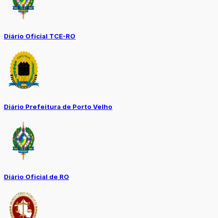
Diário Oficial TCE-RO
Diário Prefeitura de Porto Velho
Diário Oficial de RO