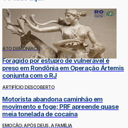
ATO DEMONÍACO
Foragido por estupro de vulnerável é
preso em Rondônia em Operação Ártemis
conjunta com o RJ
ARTIFÍCIO DESCOBERTO
Motorista abandona caminhão em
movimento e foge; PRF apreende quase
meia tonelada de cocaína
EMOÇÃO: APÓS DEUS, A FAMÍLIA