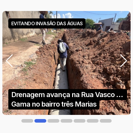
24º COMARCA DE RO
Nova Mamoré vai inaugurar o seu
1º Tribunal do Júri dia 12 julgando 3
crimes de grande repercussão na
fronteira