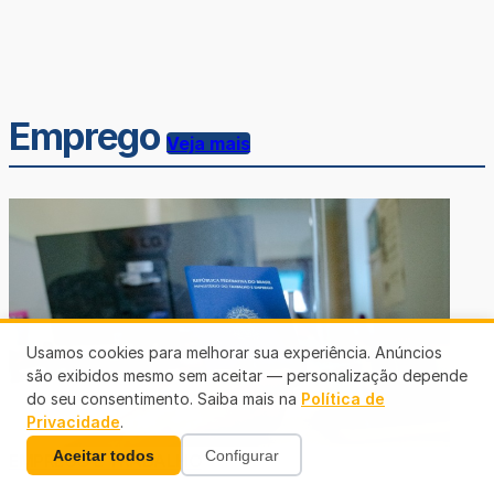
Emprego
Veja mais
Usamos cookies para melhorar sua experiência. Anúncios
são exibidos mesmo sem aceitar — personalização depende
do seu consentimento. Saiba mais na
Política de
Privacidade
.
Aceitar todos
Configurar
EMPREGO E TRABALHO