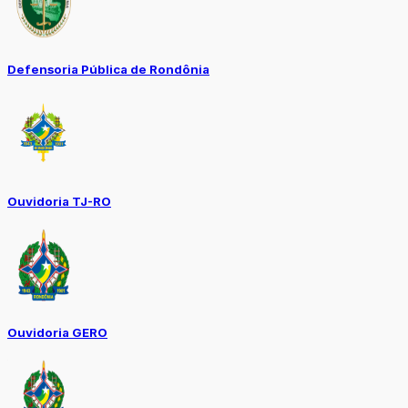
Defensoria Pública de Rondônia
Ouvidoria TJ-RO
Ouvidoria GERO