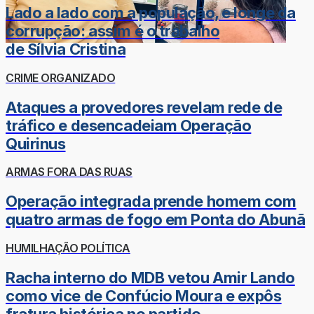
Lado a lado com a população, e longe da
corrupção: assim é o trabalho
de Sílvia Cristina
CRIME ORGANIZADO
Ataques a provedores revelam rede de
tráfico e desencadeiam Operação
Quirinus
ARMAS FORA DAS RUAS
Operação integrada prende homem com
quatro armas de fogo em Ponta do Abunã
HUMILHAÇÃO POLÍTICA
Racha interno do MDB vetou Amir Lando
como vice de Confúcio Moura e expôs
fratura histórica no partido