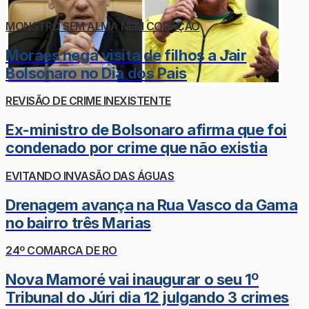
MONSTRO SEM ALMA NEM CORAÇÃO
Moraes nega visita de filhos a Jair
Bolsonaro no Dia dos Pais
REVISÃO DE CRIME INEXISTENTE
Ex-ministro de Bolsonaro afirma que foi
condenado por crime que não existia
EVITANDO INVASÃO DAS ÁGUAS
Drenagem avança na Rua Vasco da Gama
no bairro três Marias
24º COMARCA DE RO
Nova Mamoré vai inaugurar o seu 1º
Tribunal do Júri dia 12 julgando 3 crimes