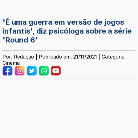
'É uma guerra em versão de jogos
infantis', diz psicóloga sobre a série
'Round 6'
Por: Redação | Publicado em: 21/11/2021 | Categoria:
Cinema