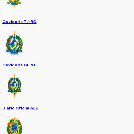
Ouvidoria TJ-RO
Ouvidoria GERO
Diário Oficial ALE