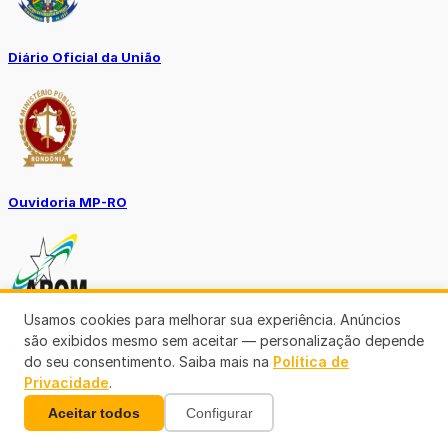
Diário Oficial da União
Ouvidoria MP-RO
Usamos cookies para melhorar sua experiência. Anúncios
são exibidos mesmo sem aceitar — personalização depende
Diário Oficial Municípios
do seu consentimento. Saiba mais na
Política de
Privacidade
.
Aceitar todos
Configurar