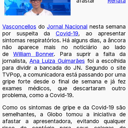
afastar
Renata
Vasconcellos
do
Jornal Nacional
nesta semana
por suspeita da
Covid-19
, ao apresentar
sintomas respiratórios. Há alguns dias, a âncora
não aparece mais no noticiário ao lado
de
William Bonner
. Para suprir a falta da
jornalista,
Ana Luiza Guimarães
foi a escolhida
para dividir a bancada do JN. Segundo o site
TVPop, a comunicadora está passando por uma
gripe forte desde o final de semana e já fez
exames médicos, que descartaram outro
problema, como a Covid-19.
Como os sintomas de gripe e da Covid-19 são
semelhantes, a Globo tomou a iniciativa de
afastar a apresentadora, evitando qualquer
risco de contágio para seus colegas de