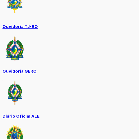
Ouvidoria TJ-RO
Ouvidoria GERO
Diário Oficial ALE