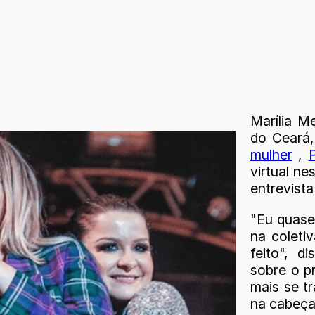
Marília M
do Ceará
mulher
,
virtual ne
entrevista
"Eu quase
na coleti
feito", d
sobre o pr
mais se t
na cabeça