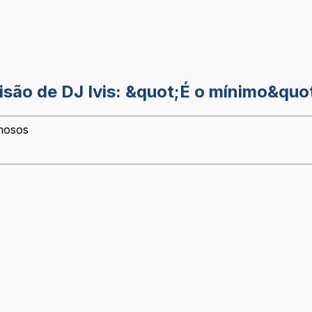
são de DJ Ivis: &quot;É o mínimo&quo
amosos