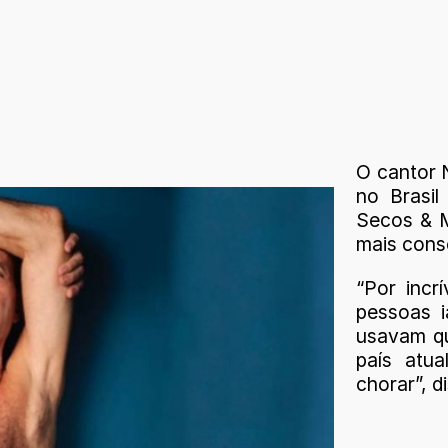
O cantor 
no Brasil
Secos & M
mais cons
“Por incr
pessoas i
usavam qu
país atu
chorar”, d