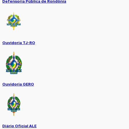
Defensoria Pública de Rondônia
Ouvidoria TJ-RO
Ouvidoria GERO
Diário Oficial ALE