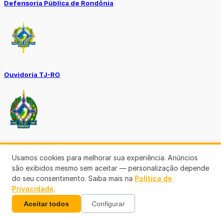
Defensoria Pública de Rondônia
Ouvidoria TJ-RO
Ouvidoria GERO
Usamos cookies para melhorar sua experiência. Anúncios
são exibidos mesmo sem aceitar — personalização depende
do seu consentimento. Saiba mais na
Política de
Privacidade
.
Aceitar todos
Configurar
Diário Oficial ALE