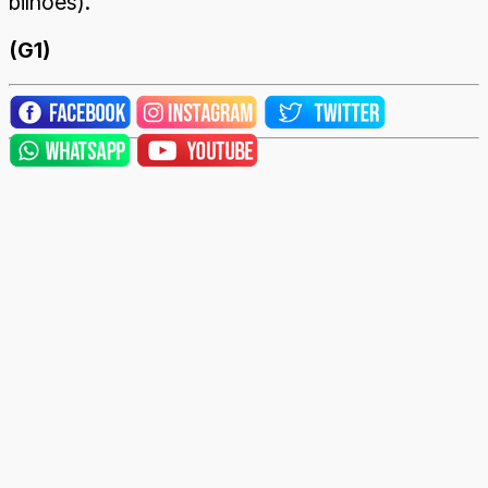
bilhões).
(G1)