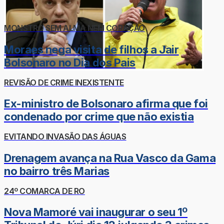
MONSTRO SEM ALMA NEM CORAÇÃO
Moraes nega visita de filhos a Jair
Bolsonaro no Dia dos Pais
REVISÃO DE CRIME INEXISTENTE
Ex-ministro de Bolsonaro afirma que foi
condenado por crime que não existia
EVITANDO INVASÃO DAS ÁGUAS
Drenagem avança na Rua Vasco da Gama
no bairro três Marias
24º COMARCA DE RO
Nova Mamoré vai inaugurar o seu 1º