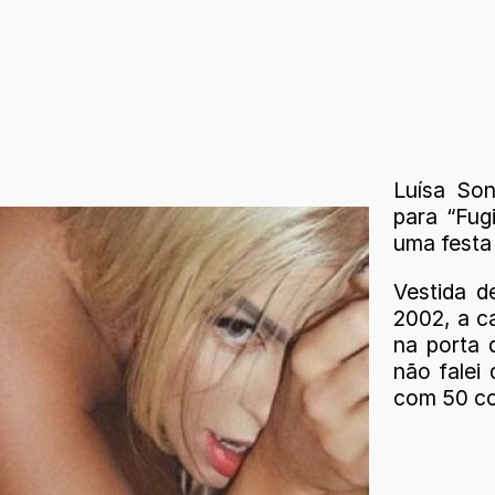
Luísa Son
para “Fug
uma festa 
Vestida d
2002, a c
na porta 
não falei 
com 50 co