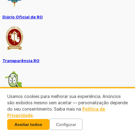
Diário Oficial de RO
Transparência RO
Usamos cookies para melhorar sua experiência. Anúncios
são exibidos mesmo sem aceitar — personalização depende
Tô no Controle TCE-RO
do seu consentimento. Saiba mais na
Política de
Privacidade
.
Ver mais
Aceitar todos
Configurar