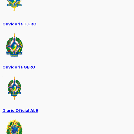
Ouvidoria TJ-RO
Ouvidoria GERO
Diário Oficial ALE