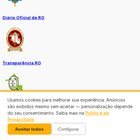
Diário Oficial de RO
Transparência RO
Usamos cookies para melhorar sua experiência. Anúncios
são exibidos mesmo sem aceitar — personalização depende
Tô no Controle TCE-RO
do seu consentimento. Saiba mais na
Política de
Privacidade
.
Ver mais
Aceitar todos
Configurar