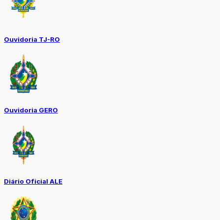
Ouvidoria TJ-RO
Ouvidoria GERO
Diário Oficial ALE