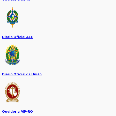
Diário Oficial ALE
Diário Oficial da União
Ouvidoria MP-RO