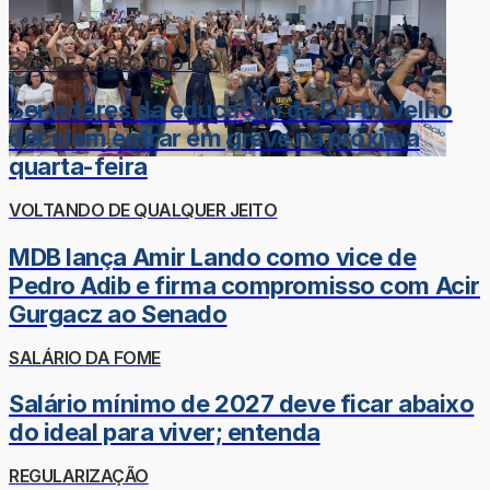
DOR-DE-CABEÇA DO LÉO
Servidores da educação de Porto Velho
decidem entrar em greve na próxima
quarta-feira
VOLTANDO DE QUALQUER JEITO
MDB lança Amir Lando como vice de
Pedro Adib e firma compromisso com Acir
Gurgacz ao Senado
SALÁRIO DA FOME
Salário mínimo de 2027 deve ficar abaixo
do ideal para viver; entenda
REGULARIZAÇÃO