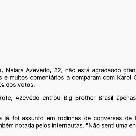
a, Naiara Azevedo, 32, não está agradando grand
ais e muitos comentários a comparam com Karol C
7% dos votos.
te, Azevedo entrou Big Brother Brasil apenas n
á foi assunto em rodinhas de conversas de Esl
mbém notada pelos internautas. "Não senti uma ene