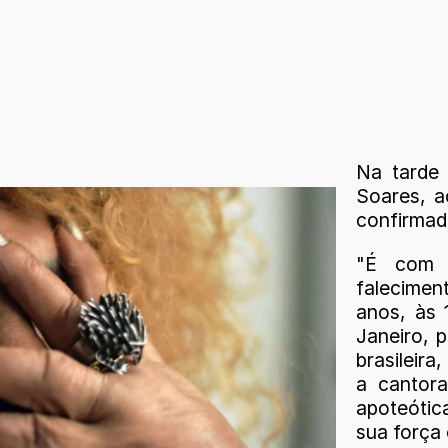
Na tarde 
Soares, a
confirmada
"É com 
falecimen
anos, às 
Janeiro, p
brasileira
a cantor
apoteótic
sua força