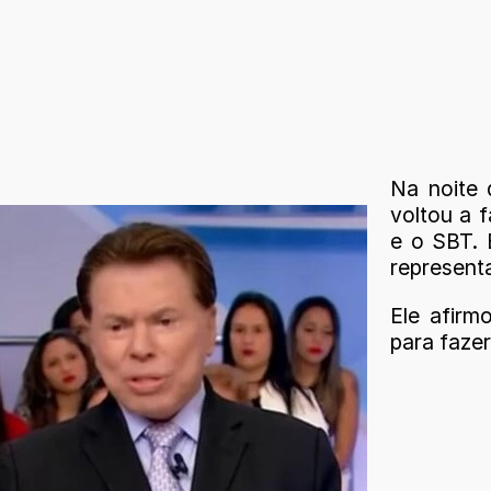
Na noite 
voltou a f
e o SBT. 
representa
Ele afirm
para fazer