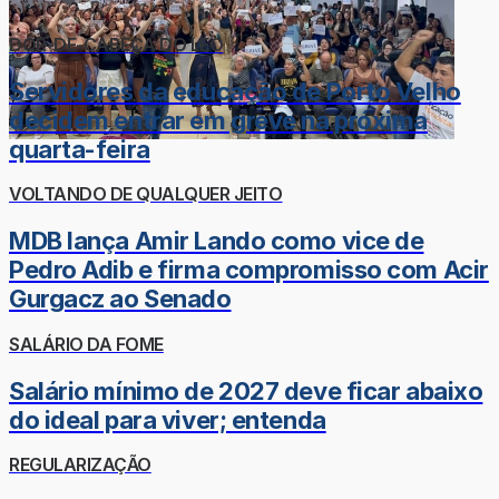
DOR-DE-CABEÇA DO LÉO
Servidores da educação de Porto Velho
decidem entrar em greve na próxima
quarta-feira
VOLTANDO DE QUALQUER JEITO
MDB lança Amir Lando como vice de
Pedro Adib e firma compromisso com Acir
Gurgacz ao Senado
SALÁRIO DA FOME
Salário mínimo de 2027 deve ficar abaixo
do ideal para viver; entenda
REGULARIZAÇÃO