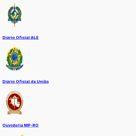
Diário Oficial ALE
Diário Oficial da União
Ouvidoria MP-RO