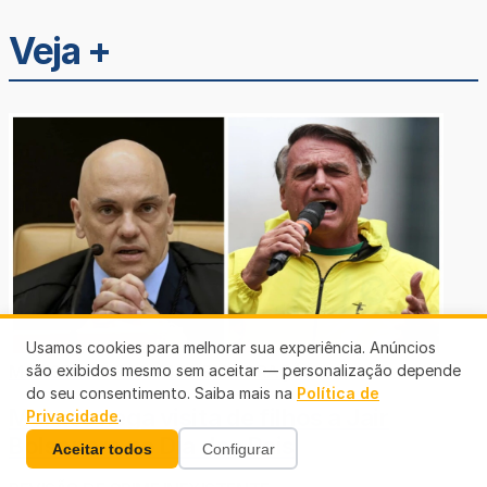
Veja +
Usamos cookies para melhorar sua experiência. Anúncios
MONSTRO SEM ALMA NEM CORAÇÃO
são exibidos mesmo sem aceitar — personalização depende
do seu consentimento. Saiba mais na
Política de
Moraes nega visita de filhos a Jair
Privacidade
.
Bolsonaro no Dia dos Pais
Aceitar todos
Configurar