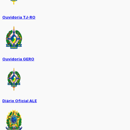
Ouvidoria TJ-RO
Ouvidoria GERO
Diário Oficial ALE