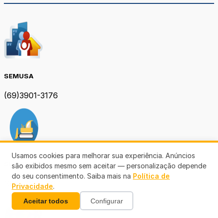
SEMUSA
(69)3901-3176
Usamos cookies para melhorar sua experiência. Anúncios
SEMOB PVH
são exibidos mesmo sem aceitar — personalização depende
do seu consentimento. Saiba mais na
Política de
(69) 3901-3167
Privacidade
.
Aceitar todos
Configurar