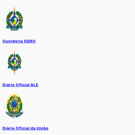
Ouvidoria GERO
Diário Oficial ALE
Diário Oficial da União