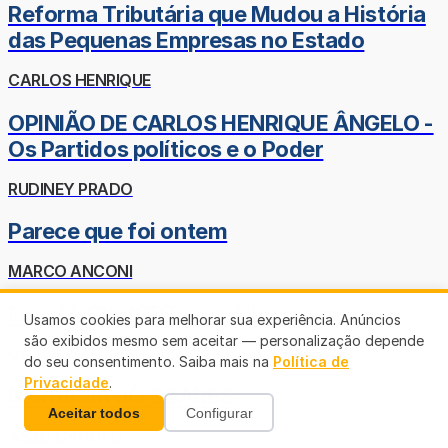
Reforma Tributária que Mudou a História
das Pequenas Empresas no Estado
CARLOS HENRIQUE
OPINIÃO DE CARLOS HENRIQUE ÂNGELO -
Os Partidos políticos e o Poder
RUDINEY PRADO
Parece que foi ontem
MARCO ANCONI
Eu, a IA ChatGPT e os Alienígenas
Usamos cookies para melhorar sua experiência. Anúncios
são exibidos mesmo sem aceitar — personalização depende
GEOVANI BERNO
do seu consentimento. Saiba mais na
Política de
Privacidade
.
Morreram JÔ SOARES
Aceitar todos
Configurar
ASSIS CANUTO