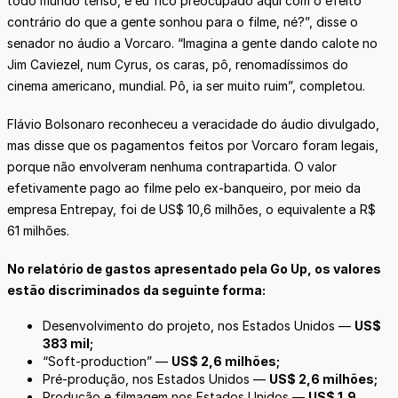
todo mundo tenso, e eu fico preocupado aqui com o efeito
contrário do que a gente sonhou para o filme, né?”, disse o
senador no áudio a Vorcaro. “Imagina a gente dando calote no
Jim Caviezel, num Cyrus, os caras, pô, renomadíssimos do
cinema americano, mundial. Pô, ia ser muito ruim”, completou.
Flávio Bolsonaro reconheceu a veracidade do áudio divulgado,
mas disse que os pagamentos feitos por Vorcaro foram legais,
porque não envolveram nenhuma contrapartida. O valor
efetivamente pago ao filme pelo ex-banqueiro, por meio da
empresa Entrepay, foi de US$ 10,6 milhões, o equivalente a R$
61 milhões.
No relatório de gastos apresentado pela Go Up, os valores
estão discriminados da seguinte forma:
Desenvolvimento do projeto, nos Estados Unidos —
US$
383 mil;
“Soft-production” —
US$ 2,6 milhões;
Pré-produção, nos Estados Unidos —
US$ 2,6 milhões;
Produção e filmagem nos Estados Unidos —
US$ 1,9