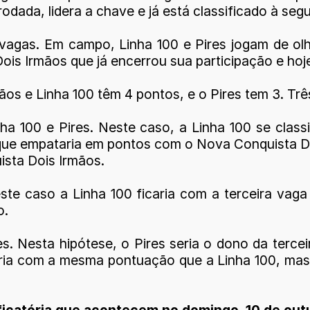
odada, lidera a chave e já está classificado à seg
vagas. Em campo, Linha 100 e Pires jogam de olh
s Irmãos que já encerrou sua participação e hoje
os e Linha 100 têm 4 pontos, e o Pires tem 3. Três
a 100 e Pires. Neste caso, a Linha 100 se class
 que empataria em pontos com o Nova Conquista Do
ista Dois Irmãos.
este caso a Linha 100 ficaria com a terceira va
o.
res. Nesta hipótese, o Pires seria o dono da ter
ria com a mesma pontuação que a Linha 100, mas se
ificatória que acontecem no domingo, 10 de out