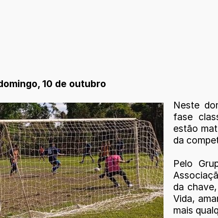
 domingo, 10 de outubro
Neste dom
fase clas
estão mat
da compet
Pelo Gru
Associaçã
da chave,
Vida, ama
mais qualq