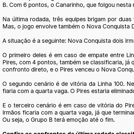
B. Com 6 pontos, o Canarinho, que folgou nesta r
Na última rodada, três equipes brigam por duas 
Mas, o jogo envolve também o Nova Conquista Doi
A situação é a seguinte: Nova Conquista dois Irmã
O primeiro deles é em caso de empate entre Linh
Pires, com 4 pontos, também se classificaria, já
confronto direto, e o Pires venceu o Nova Conqu
O segundo cenário é de vitória da Linha 100. N
fiaria com a quarta vaga. O Pires estaria eliminad
E o terceiro cenário é em caso de vitória do Pi
Irmãos ficaria com a quarta vaga, já que termina
Ou seja, o Grupo B terá emoção até o fim.
Confira os confrontos da última rodada class