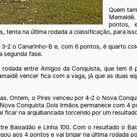
Quem tamb
Mamaidê.
pontos, 
 tenta na última rodada a classificação, para iss
 3-2 o Canarinho-B e, com 6 pontos, é quarto col
a segunda fase.
a rodada entre Amigos da Conquista, que tem 6
amaidê vencer fica com a vaga, já que as duas eq
gas. Ontem, o Pires venceu por 4-2 o Nova Conqui
 Nova Conquista Dois Irmãos permanece com 4 pon
ai ficar na arquibancada torcendo por um resultado
tre Baixadão e Linha 100. Com o resultado o Ba
egou aos 4 pontos e vai brigar na última rodada