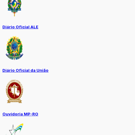
Diário Oficial ALE
Diário Oficial da União
Ouvidoria MP-RO