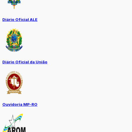
Diário Oficial ALE
Diário Oficial da União
Ouvidoria MP-RO