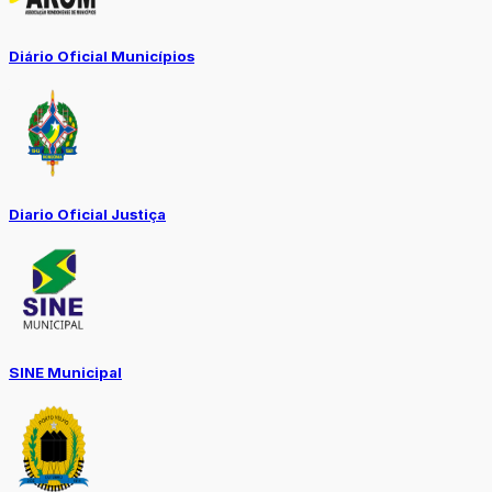
Diário Oficial Municípios
Diario Oficial Justiça
SINE Municipal