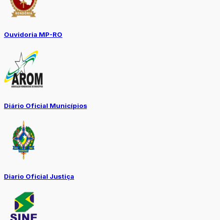
Ouvidoria MP-RO
Diário Oficial Municípios
Diario Oficial Justiça