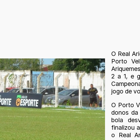
O Real Ar
Porto Ve
Ariquemes
2 a 1, e 
Campeonat
jogo de vo
O Porto V
donos da 
bola des
finalizou 
o Real A