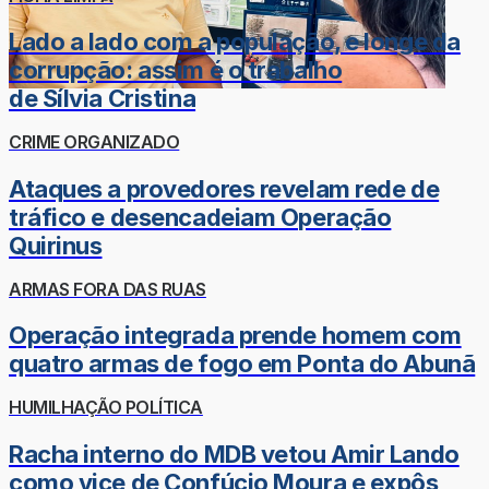
Lado a lado com a população, e longe da
corrupção: assim é o trabalho
de Sílvia Cristina
CRIME ORGANIZADO
Ataques a provedores revelam rede de
tráfico e desencadeiam Operação
Quirinus
ARMAS FORA DAS RUAS
Operação integrada prende homem com
quatro armas de fogo em Ponta do Abunã
HUMILHAÇÃO POLÍTICA
Racha interno do MDB vetou Amir Lando
como vice de Confúcio Moura e expôs