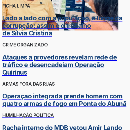
FICHA LIMPA
Lado a lado com a população, e longe da
corrupção: assim é o trabalho
de Sílvia Cristina
CRIME ORGANIZADO
Ataques a provedores revelam rede de
tráfico e desencadeiam Operação
Quirinus
ARMAS FORA DAS RUAS
Operação integrada prende homem com
quatro armas de fogo em Ponta do Abunã
HUMILHAÇÃO POLÍTICA
Racha interno do MDB vetou Amir Lando