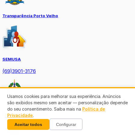
Transparência Porto Velho
SEMUSA
(69)3901-3176
Usamos cookies para melhorar sua experiência. Anúncios
são exibidos mesmo sem aceitar — personalização depende
do seu consentimento. Saiba mais na
Política de
Diário Oficial TCE-RO
Privacidade
.
Aceitar todos
Configurar