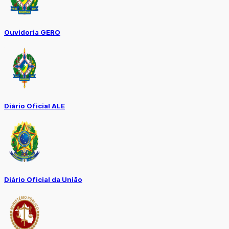
Ouvidoria GERO
Diário Oficial ALE
Diário Oficial da União