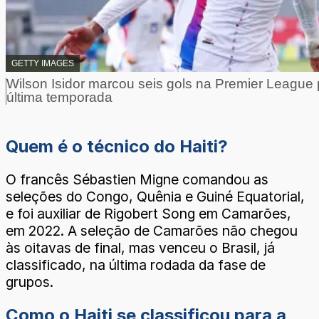
CRÉDITO,
GETTY IMAGES
Legenda da foto,
Wilson Isidor marcou seis gols na Premier League
última temporada
Quem é o técnico do Haiti?
O francês Sébastien Migne comandou as
seleções do Congo, Quênia e Guiné Equatorial,
e foi auxiliar de Rigobert Song em Camarões,
em 2022. A seleção de Camarões não chegou
às oitavas de final, mas venceu o Brasil, já
classificado, na última rodada da fase de
grupos.
Como o Haiti se classificou para a