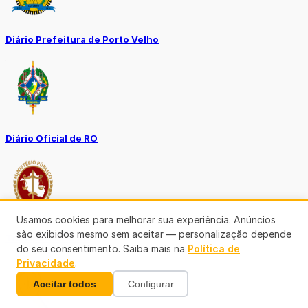
Diário Prefeitura de Porto Velho
Diário Oficial de RO
Usamos cookies para melhorar sua experiência. Anúncios
são exibidos mesmo sem aceitar — personalização depende
Transparência RO
do seu consentimento. Saiba mais na
Política de
Privacidade
.
Aceitar todos
Configurar