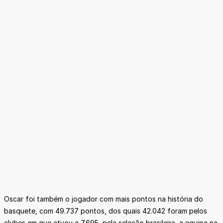
Oscar foi também o jogador com mais pontos na história do
basquete, com 49.737 pontos, dos quais 42.042 foram pelos
clubes em que atuou e 7.695, pela seleção brasileira, a equipe na