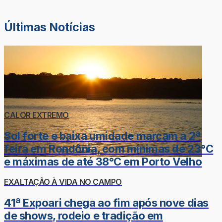
Últimas Notícias
CALOR EXTREMO
Sol forte e baixa umidade marcam a 2ª
feira em Rondônia, com mínimas de 23°C
e máximas de até 38°C em Porto Velho
EXALTAÇÃO À VIDA NO CAMPO
41ª Expoari chega ao fim após nove dias
de shows, rodeio e tradição em