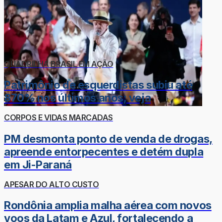
QUADRILHA BRASIL EM AÇÃO
Patrimônio de esquerdistas subiu até
870% nos últimos anos; veja
CORPOS E VIDAS MARCADAS
PM desmonta ponto de venda de drogas,
apreende entorpecentes e detém dupla
em Ji-Paraná
APESAR DO ALTO CUSTO
Rondônia amplia malha aérea com novos
voos da Latam e Azul, fortalecendo a