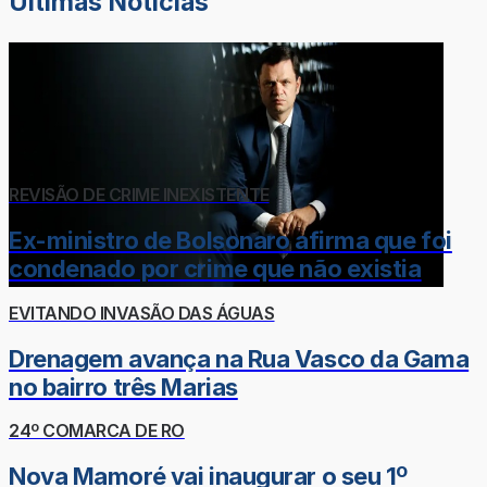
Últimas Notícias
REVISÃO DE CRIME INEXISTENTE
Ex-ministro de Bolsonaro afirma que foi
condenado por crime que não existia
EVITANDO INVASÃO DAS ÁGUAS
Drenagem avança na Rua Vasco da Gama
no bairro três Marias
24º COMARCA DE RO
Nova Mamoré vai inaugurar o seu 1º