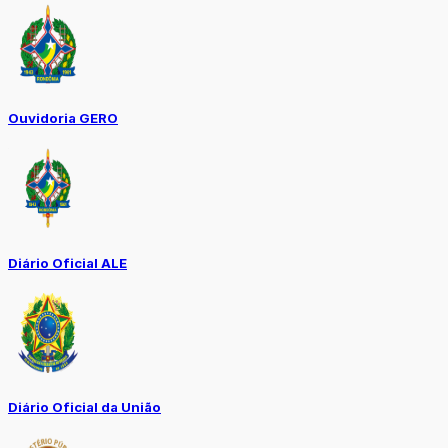
Ouvidoria GERO
Diário Oficial ALE
Diário Oficial da União