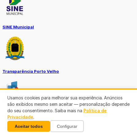
SINE Municipal
Transparência Porto Velho
Usamos cookies para melhorar sua experiência. Anúncios
são exibidos mesmo sem aceitar — personalização depende
do seu consentimento. Saiba mais na
Política de
SEMUSA
Privacidade
.
Aceitar todos
Configurar
(69)3901-3176