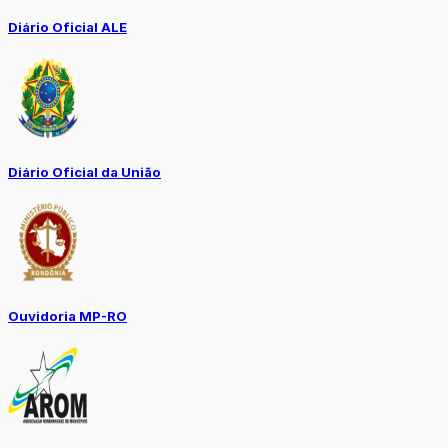
Diário Oficial ALE
Diário Oficial da União
Ouvidoria MP-RO