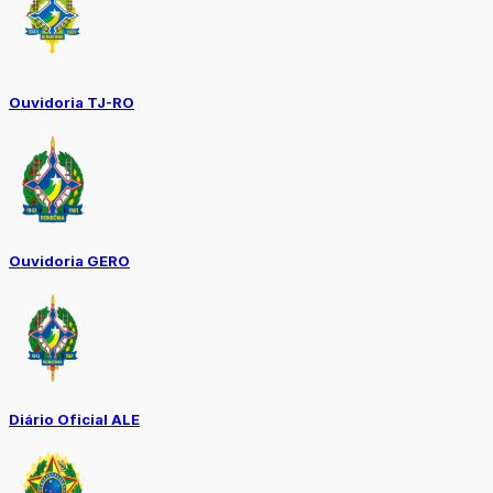
Ouvidoria TJ-RO
Ouvidoria GERO
Diário Oficial ALE