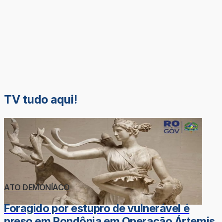
TV tudo aqui!
ATO DEMONÍACO
Foragido por estupro de vulnerável é
preso em Rondônia em Operação Ártemis