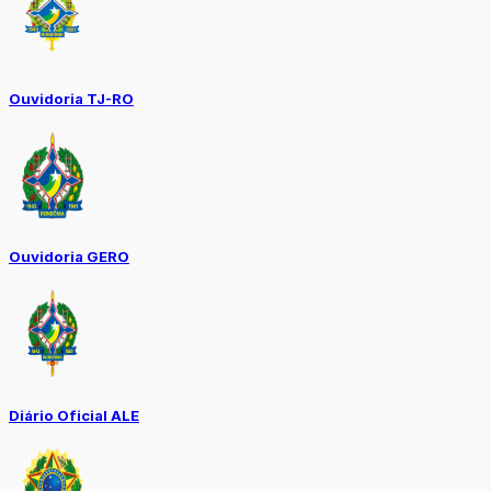
Ouvidoria TJ-RO
Ouvidoria GERO
Diário Oficial ALE