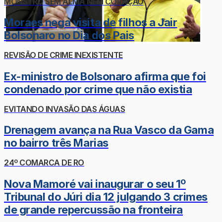
MONSTRO SEM ALMA NEM CORAÇÃO
Moraes nega visita de filhos a Jair
Bolsonaro no Dia dos Pais
REVISÃO DE CRIME INEXISTENTE
Ex-ministro de Bolsonaro afirma que foi
condenado por crime que não existia
EVITANDO INVASÃO DAS ÁGUAS
Drenagem avança na Rua Vasco da Gama
no bairro três Marias
24º COMARCA DE RO
Nova Mamoré vai inaugurar o seu 1º
Tribunal do Júri dia 12 julgando 3 crimes
de grande repercussão na fronteira