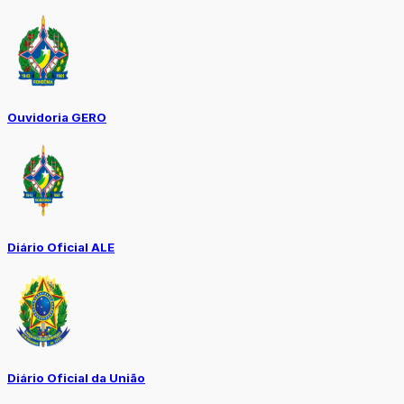
Ouvidoria GERO
Diário Oficial ALE
Diário Oficial da União