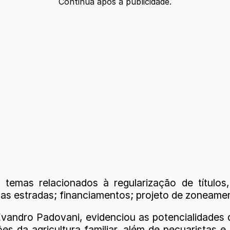
Continua após a publicidade.
 temas relacionados à regularização de título
 nas estradas; financiamentos; projeto de zoneamen
 Evandro Padovani, evidenciou as potencialidades 
s da agricultura familiar, além de pecuaristas 