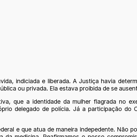
vida, indiciada e liberada. A Justiça havia det
blica ou privada. Ela estava proibida de se ausent
a, que a identidade da mulher flagrada no exer
óprio delegado de polícia. Já a participação d
ederal e que atua de maneira indepedente. Não
ca da medicina. Reafirmamos o nosso compromi