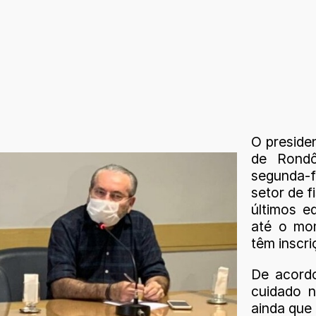
O preside
de Rondô
segunda-f
setor de f
últimos e
até o mom
têm inscri
De acord
cuidado n
ainda que