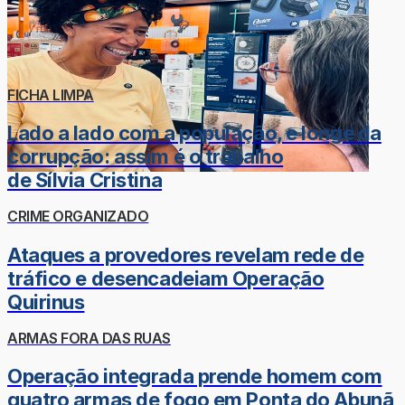
FICHA LIMPA
Lado a lado com a população, e longe da
corrupção: assim é o trabalho
de Sílvia Cristina
CRIME ORGANIZADO
Ataques a provedores revelam rede de
tráfico e desencadeiam Operação
Quirinus
ARMAS FORA DAS RUAS
Operação integrada prende homem com
quatro armas de fogo em Ponta do Abunã